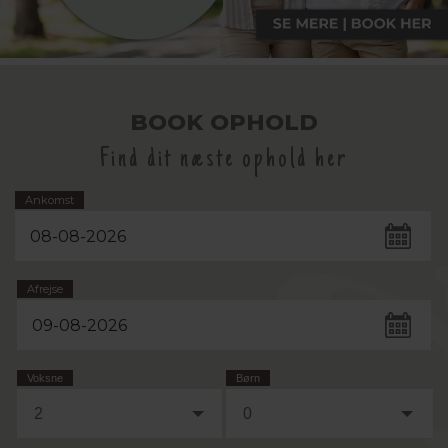
BOOK OPHOLD
Find dit næste ophold her
Ankomst
Afrejse
Voksne
Børn
2
0