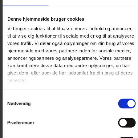
Brønderslev?
Lad os sætte rammerne for jeres næste møde eller
konference. Med blot 2 minutters gang fra
Denne hjemmeside bruger cookies
togstation/busterminal og tæt på motorvejen er Hotel
Vi bruger cookies til at tilpasse vores indhold og annoncer,
Phønix det oplagte valg, når der skal afholdes møder og
til at vise dig funktioner til sociale medier og til at analysere
konferencer i Nordjylland.
vores trafik. Vi deler også oplysninger om din brug af vores
hjemmeside med vores partnere inden for sociale medier,
Se mere
annonceringspartnere og analysepartnere. Vores partnere
kan kombinere disse data med andre oplysninger, du har
givet dem, eller som de har indsamlet fra din brug af deres
tjenester.
Samtykkevalg
Nødvendig
Præferencer