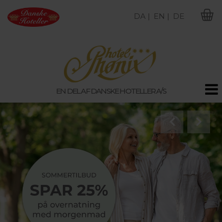
DA |
EN |
DE
M
EN DEL AF DANSKE HOTELLER A/S