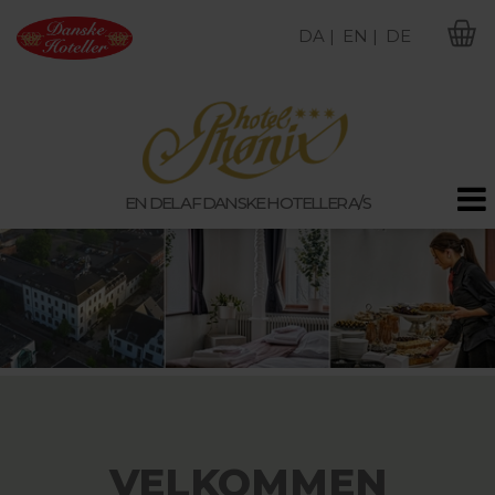
DA |
EN |
DE
M
EN DEL AF DANSKE HOTELLER A/S
VELKOMMEN