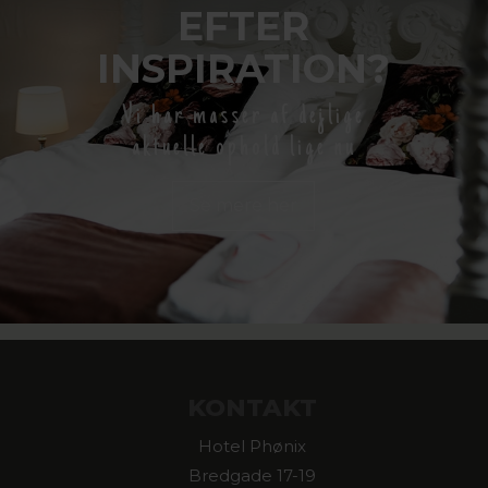
EFTER
INSPIRATION?
Vi har masser af dejlige
aktuelle ophold lige nu
Se mere her
KONTAKT
Hotel Phønix
Bredgade 17-19