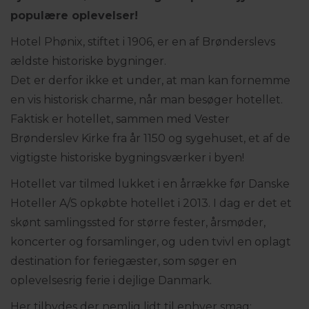
populære oplevelser!
Hotel Phønix, stiftet i 1906, er en af Brønderslevs
ældste historiske bygninger.
Det er derfor ikke et under, at man kan fornemme
en vis historisk charme, når man besøger hotellet.
Faktisk er hotellet, sammen med Vester
Brønderslev Kirke fra år 1150 og sygehuset, et af de
vigtigste historiske bygningsværker i byen!
Hotellet var tilmed lukket i en årrække før Danske
Hoteller A/S opkøbte hotellet i 2013. I dag er det et
skønt samlingssted for større fester, årsmøder,
koncerter og forsamlinger, og uden tvivl en oplagt
destination for feriegæster, som søger en
oplevelsesrig ferie i dejlige Danmark.
Her tilbydes der nemlig lidt til enhver smag: