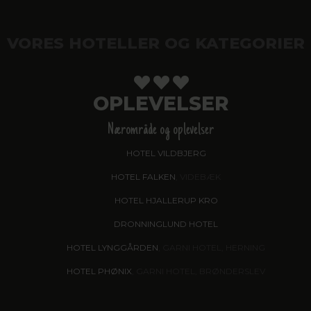
VORES HOTELLER OG KATEGORIER
OPLEVELSER
Nærområde og oplevelser
HOTEL VILDBJERG
HOTEL FALKEN
, VIDEBÆK
HOTEL HJALLERUP KRO
DRONNINGLUND HOTEL
HOTEL LYNGGÅRDEN
, GARNI HOTEL, HERNING
HOTEL PHØNIX
, GARNI HOTEL, BRØNDERSLEV