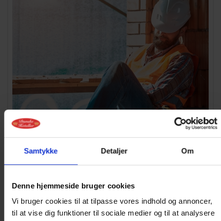
ERHVERV
Samtykke
Detaljer
Om
Altid på farten? Se vores håndværkertilbud og mulighed
for firmaaftaler
Denne hjemmeside bruger cookies
Vi bruger cookies til at tilpasse vores indhold og annoncer,
Læs mere
til at vise dig funktioner til sociale medier og til at analysere