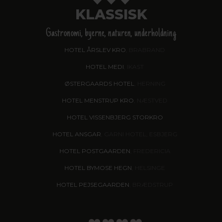
KLASSISK
Gastronomi, byerne, naturen, underholdning
HOTEL ÅRSLEV KRO
, BRABRAND
HOTEL MEDI
, IKAST
ØSTERGAARDS HOTEL
, HERNING
HOTEL MENSTRUP KRO
, NÆSTVED
HOTEL VISSENBJERG STORKRO
HOTEL ANSGAR
, GARNI HOTEL, ESBJERG
HOTEL POSTGAARDEN
, FREDERICIA
HOTEL BYMOSE HEGN
, HELSINGE
HOTEL PEJSEGAARDEN
, BRÆDSTRUP