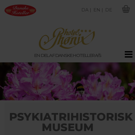
DA |
EN |
DE
M
EN DEL AF DANSKE HOTELLER A/S
PSYKIATRIHISTORISK
MUSEUM