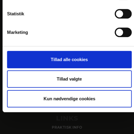
KONTAKT
Statistik
Hotel Phønix
Bredgade 17-19
Marketing
DK-9700 Brønderslev
Telefon: +45 9882 0100
E-mail:
info@
hotelphonix.dk
Tillad alle cookies
En del af:
Tillad valgte
Kun nødvendige cookies
LINKS
PRAKTISK INFO