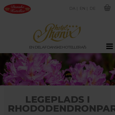
DA |
EN |
DE
M
EN DEL AF DANSKE HOTELLER A/S
LEGEPLADS I
RHODODENDRONPA