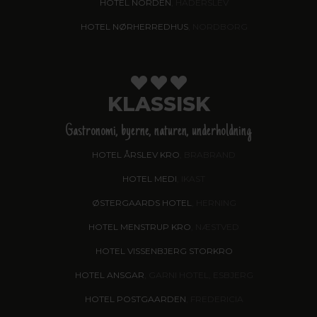
HOTEL NORDEN
, HADERSLEV
HOTEL NØRHERREDHUS
, NORDBORG
KLASSISK
Gastronomi, byerne, naturen, underholdning
HOTEL ÅRSLEV KRO
, BRABRAND
HOTEL MEDI
, IKAST
ØSTERGAARDS HOTEL
, HERNING
HOTEL MENSTRUP KRO
, NÆSTVED
HOTEL VISSENBJERG STORKRO
HOTEL ANSGAR
, GARNI HOTEL, ESBJERG
HOTEL POSTGAARDEN
, FREDERICIA