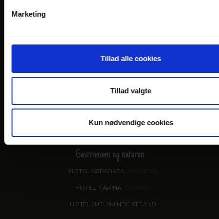
Marketing
HOTEL FALKEN
, VIDEBÆK
HOTEL HJALLERUP KRO
DRONNINGLUND HOTEL
Tillad alle cookies
HOTEL LYNGGÅRDEN
, GARNI HOTEL, HERNING
HOTEL PHØNIX
, GARNI HOTEL, BRØNDERSLEV
Tillad valgte
Kun nødvendige cookies
VANDKANTEN
Gastronomi og naturen
HOTEL SØPARKEN
, AABYBRO
HOTEL MARINA
, GRENAA
HOTEL JUELSMINDE STRAND