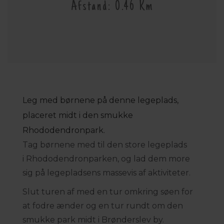
Afstand: 0.46 Km
Leg med børnene på denne legeplads,
placeret midt i den smukke
Rhododendronpark.
Tag børnene med til den store legeplads
i Rhododendronparken, og lad dem more
sig på legepladsens massevis af aktiviteter.
Slut turen af med en tur omkring søen for
at fodre ænder og en tur rundt om den
smukke park midt i Brønderslev by.