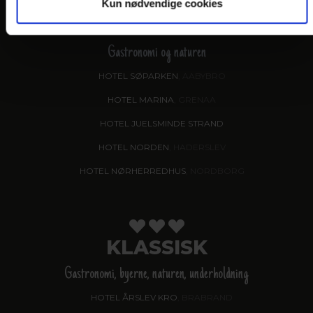
Kun nødvendige cookies
VANDKANTEN
Gastronomi og naturen
HOTEL SØPARKEN
, AABYBRO
HOTEL MARINA
, GRENAA
HOTEL JUELSMINDE STRAND
HOTEL NORDEN
, HADERSLEV
HOTEL NØRHERREDHUS
, NORDBORG
KLASSISK
Gastronomi, byerne, naturen, underholdning
HOTEL ÅRSLEV KRO
, BRABRAND