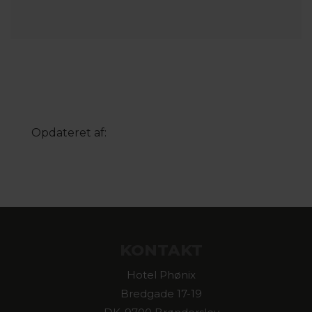
Opdateret af:
KONTAKT
Hotel Phønix
Bredgade 17-19