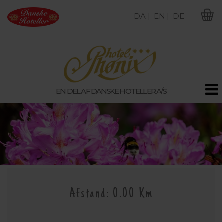
DA |
EN |
DE
M
EN DEL AF DANSKE HOTELLER A/S
Afstand: 0.00 Km