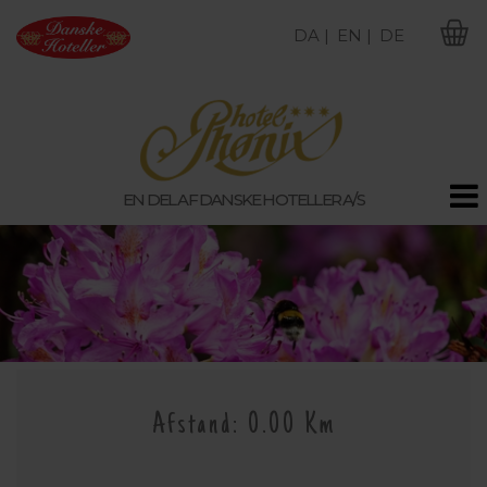
DA |
EN |
DE
M
EN DEL AF DANSKE HOTELLER A/S
Afstand: 0.00 Km