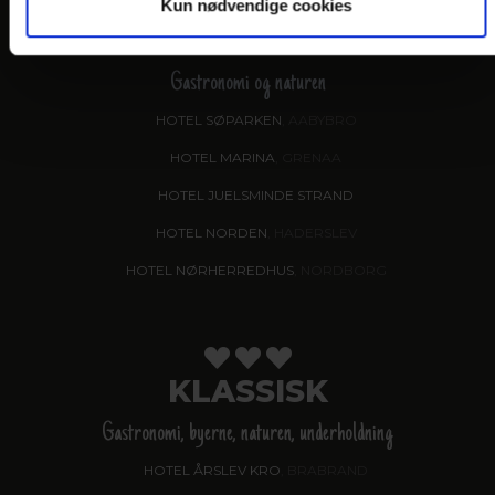
Kun nødvendige cookies
VANDKANTEN
Gastronomi og naturen
HOTEL SØPARKEN
, AABYBRO
HOTEL MARINA
, GRENAA
HOTEL JUELSMINDE STRAND
HOTEL NORDEN
, HADERSLEV
HOTEL NØRHERREDHUS
, NORDBORG
KLASSISK
Gastronomi, byerne, naturen, underholdning
HOTEL ÅRSLEV KRO
, BRABRAND