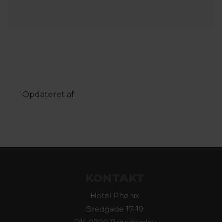
Opdateret af:
KONTAKT
Hotel Phønix
Bredgade 17-19