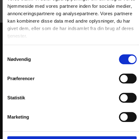
hjemmeside med vores partnere inden for sociale medier,
annonceringspartnere og analysepartnere. Vores partnere
kan kombinere disse data med andre oplysninger, du har
givet dem, eller som de har indsamlet fra din brug af deres
tjenester.
KONTAKT
Hotel Phønix
Samtykkevalg
Nødvendig
Bredgade 17-19
DK-9700 Brønderslev
Præferencer
Telefon: +45 9882 0100
E-mail:
info@
hotelphonix.dk
Statistik
En del af:
Marketing