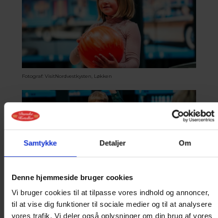
Fotograf: VisitNordvestkysten, Løkken
Samtykke
Detaljer
Om
Denne hjemmeside bruger cookies
Vi bruger cookies til at tilpasse vores indhold og annoncer,
Fotograf: VisitNordvestkysten, Løkken
til at vise dig funktioner til sociale medier og til at analysere
vores trafik. Vi deler også oplysninger om din brug af vores