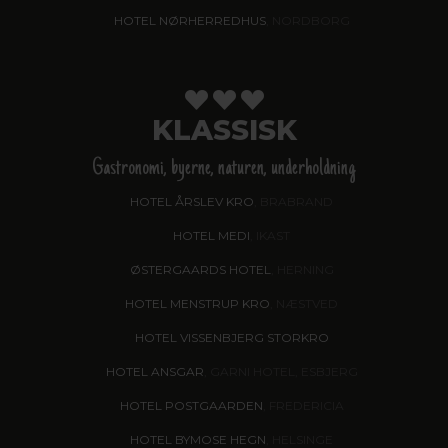
HOTEL NØRHERREDHUS
, NORDBORG
KLASSISK
Gastronomi, byerne, naturen, underholdning
HOTEL ÅRSLEV KRO
, BRABRAND
HOTEL MEDI
, IKAST
ØSTERGAARDS HOTEL
, HERNING
HOTEL MENSTRUP KRO
, NÆSTVED
HOTEL VISSENBJERG STORKRO
HOTEL ANSGAR
, GARNI HOTEL, ESBJERG
HOTEL POSTGAARDEN
, FREDERICIA
HOTEL BYMOSE HEGN
, HELSINGE