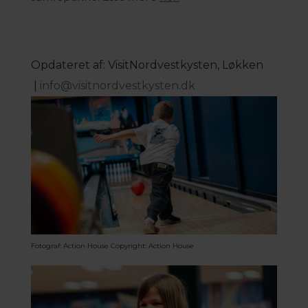
Opdateret af: VisitNordvestkysten, Løkken
|
info@visitnordvestkysten.dk
Fotograf: Action House
Copyright: Action House