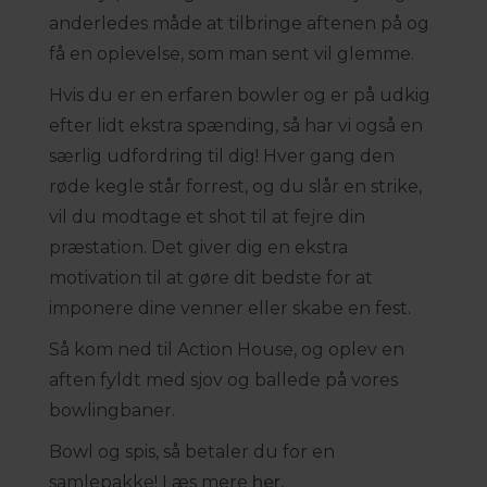
anderledes måde at tilbringe aftenen på og
få en oplevelse, som man sent vil glemme.
Hvis du er en erfaren bowler og er på udkig
efter lidt ekstra spænding, så har vi også en
særlig udfordring til dig! Hver gang den
røde kegle står forrest, og du slår en strike,
vil du modtage et shot til at fejre din
præstation. Det giver dig en ekstra
motivation til at gøre dit bedste for at
imponere dine venner eller skabe en fest.
Så kom ned til Action House, og oplev en
aften fyldt med sjov og ballede på vores
bowlingbaner.
Bowl og spis, så betaler du for en
samlepakke! Læs mere
her.