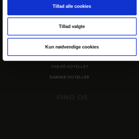
Tillad alle cookies
LINKS
PRAKTISK INFO
Tillad valgte
GENERELLE BESTEMMELSER
PERSONDATAPOLITIK
Kun nødvendige cookies
COOKIEPOLITIK
JOB PÅ HOTELLET
DANSKE HOTELLER
FIND OS