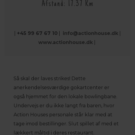
Afstand: 17.37 Km
|
+45 99 67 67 10
|
info@actionhouse.dk
|
www.actionhouse.dk
|
Så skal der laves strikes! Dette
anerkendelsesværdige gokartcenter er
også hjemmet for den lokale bowlingbane.
Undervejs er du ikke langt fra baren, hvor
Action Houses personale står klar med at
tage imod bestillinger. Slut spillet af med et
lækkert måltid i deres restaurant.