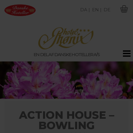
DA |
EN |
DE
M
EN DEL AF DANSKE HOTELLER A/S
ACTION HOUSE –
BOWLING