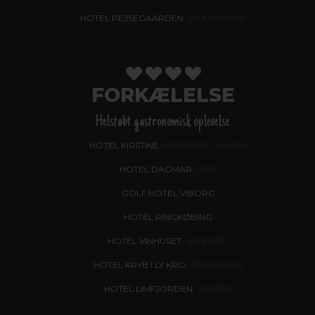
HOTEL PEJSEGAARDEN
, BRÆDSTRUP
FORKÆLELSE
Helstøbt gastronomisk oplevelse
HOTEL KIRSTINE
, NÆSTVED - NYHED!
HOTEL DAGMAR
, RIBE
GOLF HOTEL VIBORG
HOTEL RINGKØBING
HOTEL VINHUSET
, NÆSTVED
HOTEL KRYB I LY KRO
, FREDERICIA
HOTEL LIMFJORDEN
, THISTED